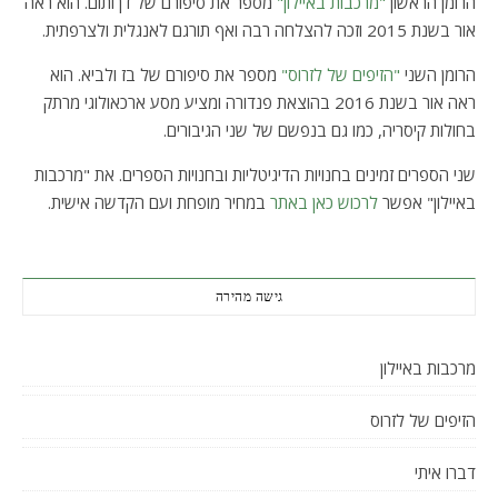
הרומן הראשון
"מרכבות באיילון"
מספר את סיפורם של דן ותום. הוא ראה
אור בשנת 2015 וזכה להצלחה רבה ואף תורגם לאנגלית ולצרפתית.
הרומן השני
"הזיפים של לזרוס"
מספר את סיפורם של בז ולביא. הוא
ראה אור בשנת 2016 בהוצאת פנדורה ומציע מסע ארכאולוגי מרתק
בחולות קיסריה, כמו גם בנפשם של שני הגיבורים.
שני הספרים זמינים בחנויות הדיגיטליות ובחנויות הספרים. את "מרכבות
באיילון" אפשר
לרכוש כאן באתר
במחיר מופחת ועם הקדשה אישית.
גישה מהירה
מרכבות באיילון
הזיפים של לזרוס
דברו איתי