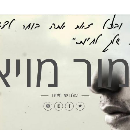
מור מויא
עולם של מילים