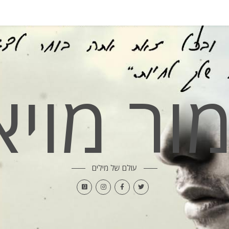
מור מויא
עולם של מילים