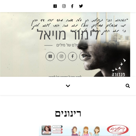
לימור מויאל
עולם של מילים
רינונים