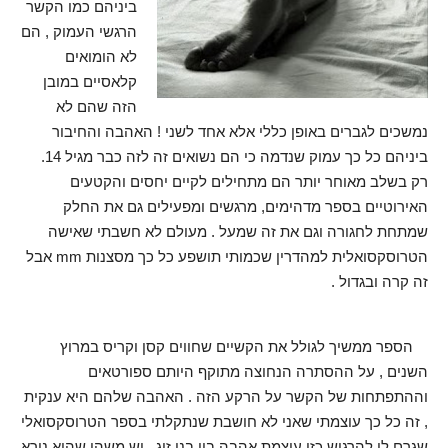
ביניהם כמו הקשר
הרגשי העמוק , הם
לא הומואים
קלאסיים במובן
הזה שהם לא
נמשכים לגברים באופן כללי אלא אחד לשני ! האהבה והחיבור
ביניהם כל כך עמוק שנדמה כי הם נשואים זה לזה כבר מגיל 14.
רק בשלב מאוחר יותר הם מתחילים לקיים יחסים והקטעים
האירוטיים בספר מדהימים, מרגשים ומפעילים גם את החלק
שמתחת לחגורה וגם את זה שמעל . מעולם לא חשבתי שאישה
הטרוסקסואלית למהדרין שכמותי תושפע כל כך מסצנות mm
אבל
זה קרה ובגדול .
הספר ממשיך לגולל את הקשיים שחווים קסן וקריס במרוץ
השנים , על ההסתרה הנחוצה מתוקף היותם ספורטאים
וההתפתחות של הקשר על הרקע הזה . האהבה שלהם היא ענקית
, זה כל כך עוצמתי שאני לא חושבת שנתקלתי בספר הטרוסקסואלי
שגרם לי להרגיש כזו עוצמת אהבה בין בני זוג , יש משהו שהוא נורא